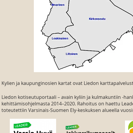
Kylien ja kaupunginosien kartat ovat Liedon karttapalvelus
Liedon kotiseutuportaali – avain kyliin ja kulmakuntiin 
kehittämisohjelmasta 2014–2020. Rahoitus on haettu Leade
toteutettiin Varsinais-Suomen Ely-keskuksen alueella vuosi