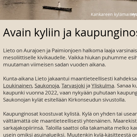
Kankareen kylämaisem
Hyv
Avain
kyliin ja kaupungino
Lieto on Aurajoen ja Paimionjoen halkoma laaja varsina
mesoliittiselle kivikaudelle. Vaikka hiukan puhumme esihist
muutaman viimeisen sadan vuoden aikana.
Kunta-aikana Lieto jakaantui maantieteellisesti kahdek
Loukinainen
,
Saukonoja
,
Tarvasjoki
ja
Yliskulma
. Sanaa k
kaupunki vuonna 2022, vaan nykyään puhutaan kaupungin
Saukonojan kylät esitellään Kirkonseudun sivustolla.
Kaupunginosat koostuvat kylistä. Kylä on yhden tai use
välttämättä ole maantieteellisesti yhtenäinen. Maarekis
sarkajakopiirinsä. Taloilla saattoi olla takamaita melko k
usein omiksi asuinalueiksi. Muutenkin kylä-käsitteestä on