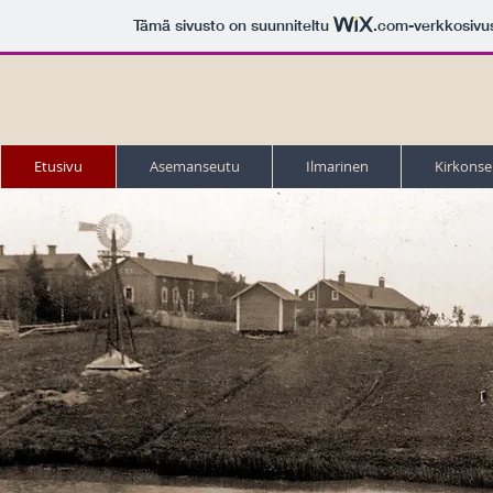
Tämä sivusto on suunniteltu
.com
-verkkosivu
Liedon kotiseutupo
Etusivu
Asemanseutu
Ilmarinen
Kirkonse