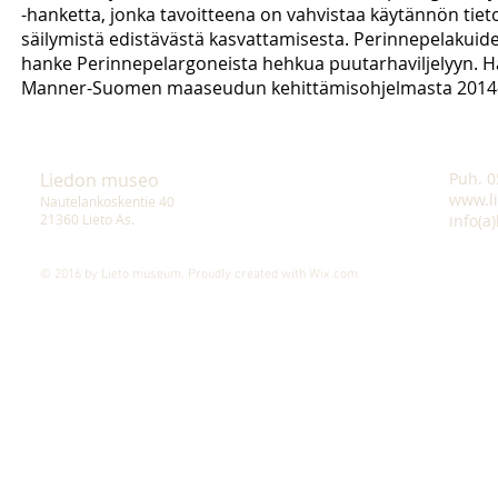
-hanketta, jonka tavoitteena on vahvistaa käytännön tieto
säilymistä edistävästä kasvattamisesta. Perinnepelakui
hanke Perinnepelargoneista hehkua puutarhaviljelyyn. Ha
Manner-Suomen maaseudun kehittämisohjelmasta 2014–2
Liedon museo
Puh. 0
www.l
Nautelankoskentie 40
21360 Lieto As.
info(a
© 2016 by Lieto museum. Proudly created with
Wix.com