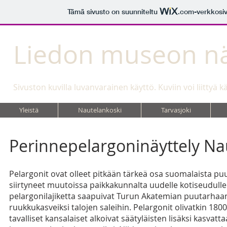
Tämä sivusto on suunniteltu
.com
-verkkosiv
Liedon museon nä
Sivuston kuvilla luvanvarainen käyttö. Kuviin voi liittyä k
Yleistä
Nautelankoski
Tarvasjoki
Perinnepelargoninäyttely Na
Pelargonit ovat olleet pitkään tärkeä osa suomalaista puu
siirtyneet muutoissa paikkakunnalta uudelle kotiseudulle
pelargonilajiketta saapuivat Turun Akatemian puutarhaan 
ruukkukasveiksi talojen saleihin. Pelargonit olivatkin 18
tavalliset kansalaiset alkoivat säätyläisten lisäksi kasv