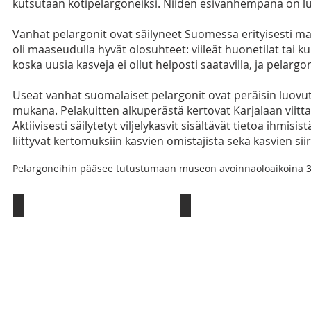
kutsutaan kotipelargoneiksi. Niiden esivanhempana on l
Vanhat pelargonit ovat säilyneet Suomessa erityisesti m
oli maaseudulla hyvät olosuhteet: viileät huonetilat tai k
koska uusia kasveja ei ollut helposti saatavilla, ja pelargo
Useat vanhat suomalaiset pelargonit ovat peräisin luovute
mukana. Pelakuitten alkuperästä kertovat Karjalaan viitta
Aktiivisesti säilytetyt viljelykasvit sisältävät tietoa ihmisi
liittyvät kertomuksiin kasvien omistajista sekä kasvien siir
Pelargoneihin pääsee tutustumaan museon avoinnaoloaikoina 30.
Farmor Tallskog
Viipurin Evakko
Pohjanmaa
Kauhava
/
Viipuri