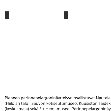
Inkilänhovi
Fanny
Juva
Toijala
(epävarma)
Pieneen perinnepelargoninäyttelyyn osallistuvat Naute
(Hiilolan talo), Sauvon kotiseutumuseo, Kuusiston Taide
(keskusmaja) sekä Ett Hem -museo. Perinnepelargoninäy