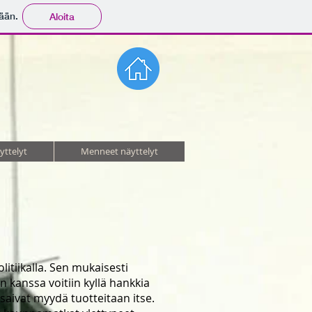
ään.
Aloita
yttelyt
Menneet näyttelyt
litiikalla. Sen mukaisesti
 kanssa voitiin kyllä hankkia
saivat myydä tuotteitaan itse.