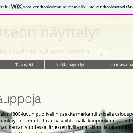
iteltu
.com
-verkkosivuston rakentajalla. Luo verkkosivustosi tän
seon näyttelyt
yttö. Kuviin voi liittyä käytön rajoituksia.
Tarvasjoki
Verkkonäyttelyt
Lainattavat nä
auppoja
lta 1800-luvun puoliväliin saakka merkantilistisella talouspo
upankäyntiin, mutta tavaraa vaihtamalla kaupunkiporvareiden
man kerran vuodessa järjestettävillä markkinoilla talonpojat 