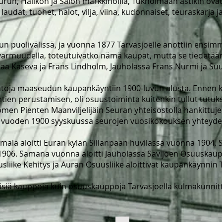
urun, Halikon ja Salon markkinoilla, Tukholmaan astikin ova
laudat, tuohet, halot, vilja, viina, kudonnaiset, teuraskarja j
n puolivälissä, ja vuonna 1877 Tarvasjoelle anottiin ensimm
 varmuudella, toteutuivatko nämä kaupat, mutta se tiedetään
taa Kaseva ja Frans Lindholm, Jauholassa Frans Nurmi ja Suu
ehtoja maaseudun kaupankäyntiin 1900-luvun alusta. Ennen 
tien perustamisen, oli osuustoiminta kuitenkin tullut tutuks
en Pienten Maanviljelijäin Seuran yhteisostolla hankittujen
in vuoden 1900 syyskuussa seurojen vuosikokouksen yhteydes
lä aloitti Euran kylän Sillanpään huvilassa vuonna 1904. Se
06. Samana vuonna aloitti Jauholassa Savijoen Osuuskaup
iike Kehitys ja Auran Osuusliike aloittivat kaupankäynnin T
tyisiä kauppoja kuin osuuskauppoja Tarvasjoella kulmakunnitta