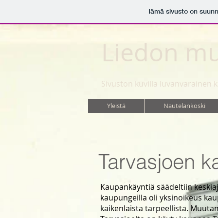
Tämä sivusto on suunn
Liedon mu
Sivuston kuvilla luvanvarainen kä
Yleistä
Nautelankoski
Tarvasjoen k
Kaupankäyntiä säädeltiin keskiaja
kaupungeilla oli yksinoikeus ka
kaikenlaista tarpeellista. Muuta