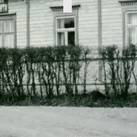
Tarvasjoen
Osuuskaupan
myymälä
Suurilassa
vuonna
1929.