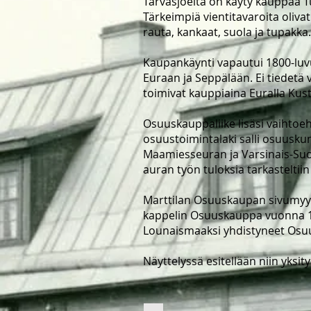
Tarvasjoelta on käyty kauppaa T
Tärkeimpiä vientitavaroita olivat 
rauta, kankaat, suola ja tupakka.
Kaupankäynti vapautui 1800-luvu
Euraan ja Seppälään. Ei tiedetä
toimivat kauppiaina Euralla Kus
Osuuskauppaliike lisäsi vaihto
osuustoimintalaki salli osuuskun
Maamiesseuran ja Varsinais-Suom
auran työn tuloksia tarkastelti
Marttilan Osuuskaupan sivumyymä
kappelin Osuuskauppa vuonna 19
Lounaismaaksi yhdistyneet Osuusl
Näyttelyssä esitellään niin yksi