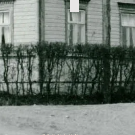
Kuukkalan
kauppa
Juvalla
1920-
luvulla.