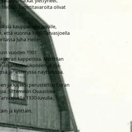
t kauppamatkat ylettyneet.
a heinät. Tuontitavaroita olivat
äisiä kauppalupia Juvalle,
, että vuonna 1900 Tarvasjoella
rilassa Juha Hellén.
kuin vuoden 1901
i Euran kappelissa. Marttilan
 viljankuivuukoneen ja oja-
sä järjestetyssä näyttelyssä.
n jatkajaksi perustettiin Euran
pa. Sittemmin Osuusliike
arvasjoella 1930-luvulla.
in ja kylittäin.